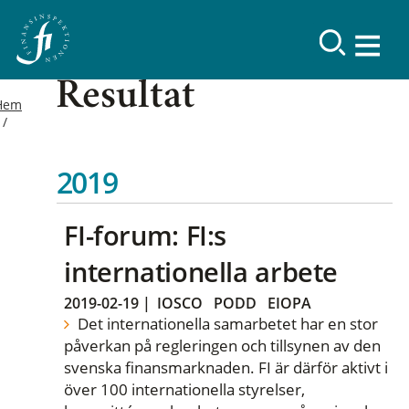
Resultat
Hem
2019
FI-forum: FI:s
internationella arbete
2019-02-19
|
IOSCO
PODD
EIOPA
Det internationella samarbetet har en stor
påverkan på regleringen och tillsynen av den
svenska finansmarknaden. FI är därför aktivt i
över 100 internationella styrelser,