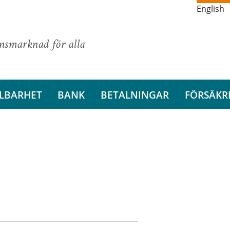
English
ansmarknad för alla
LBARHET
BANK
BETALNINGAR
FÖRSÄKR