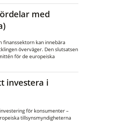
 fördelar med
a)
om finanssektorn kan innebära
klingen överväger. Den slutsatsen
ittén för de europeiska
 investera i
g investering för konsumenter –
europeiska tillsynsmyndigheterna