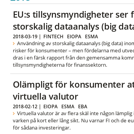
EU:s tillsynsmyndigheter ser
storskalig dataanalys (big dat
2018-03-19
|
FINTECH
EIOPA
ESMA
Användning av storskalig dataanalys (big data) in
risker för konsumenter – men fördelarna med utvec
dras i en färsk rapport från den gemensamma komm
tillsynsmyndigheterna för finanssektorn.
Olämpligt för konsumenter att
virtuella valutor
2018-02-12
|
EIOPA
ESMA
EBA
Virtuella valutor är av flera skäl inte någon lämpli
varken på kort eller lång sikt. Nu varnar FI och de 
för sådana investeringar.