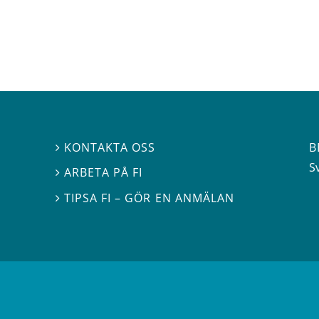
B
KONTAKTA OSS

S
ARBETA PÅ FI

TIPSA FI – GÖR EN ANMÄLAN
