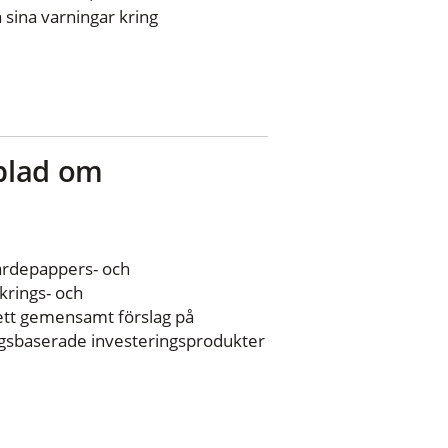
sina varningar kring
blad om
ärdepappers- och
rings- och
ett gemensamt förslag på
ingsbaserade investeringsprodukter