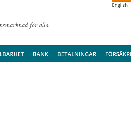
English
ansmarknad för alla
LBARHET
BANK
BETALNINGAR
FÖRSÄKR