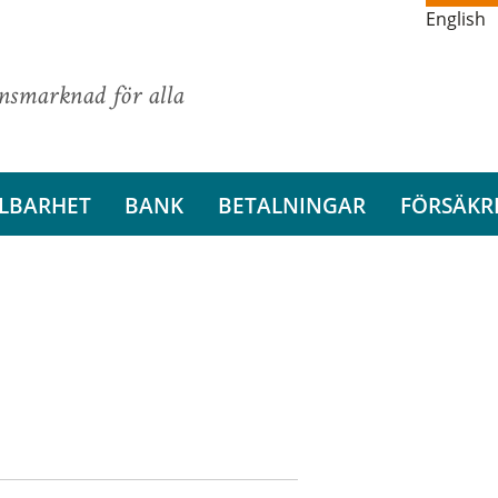
English
ansmarknad för alla
LBARHET
BANK
BETALNINGAR
FÖRSÄKR