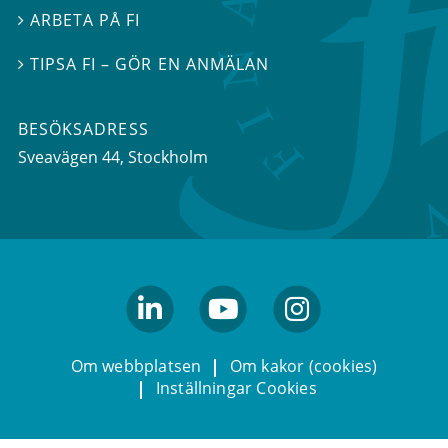
ARBETA PÅ FI

TIPSA FI – GÖR EN ANMÄLAN

BESÖKSADRESS
Sveavägen 44
, Stockholm
linkedin
youtube
Instagram
Om webbplatsen
Om kakor (cookies)
Inställningar Cookies