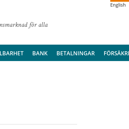
English
ansmarknad för alla
LBARHET
BANK
BETALNINGAR
FÖRSÄKR