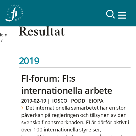
Resultat
Hem
2019
FI-forum: FI:s
internationella arbete
2019-02-19
|
IOSCO
PODD
EIOPA
Det internationella samarbetet har en stor
påverkan på regleringen och tillsynen av den
svenska finansmarknaden. FI är därför aktivt i
över 100 internationella styrelser,