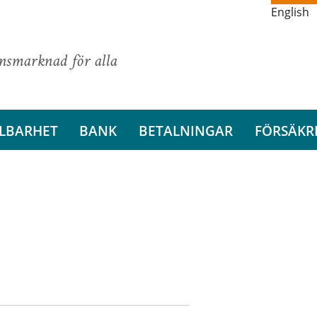
English
ansmarknad för alla
LBARHET
BANK
BETALNINGAR
FÖRSÄKR