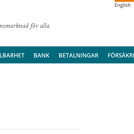
English
ansmarknad för alla
LBARHET
BANK
BETALNINGAR
FÖRSÄKR