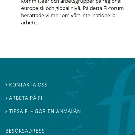
kommittéer och arbetsgrupper på regional,
europeisk och global nivå. På detta FI-forum
berättade vi mer om vårt internationella
arbete.
KONTAKTA OSS

ARBETA PÅ FI

TIPSA FI – GÖR EN ANMÄLAN

BESÖKSADRESS