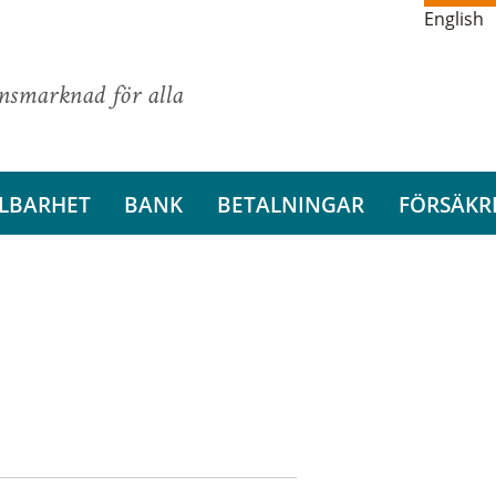
English
ansmarknad för alla
LBARHET
BANK
BETALNINGAR
FÖRSÄKR