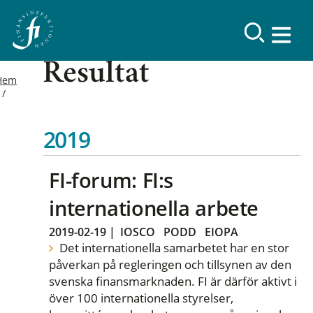
Resultat
Hem
2019
FI-forum: FI:s
internationella arbete
2019-02-19
|
IOSCO
PODD
EIOPA
Det internationella samarbetet har en stor
påverkan på regleringen och tillsynen av den
svenska finansmarknaden. FI är därför aktivt i
över 100 internationella styrelser,