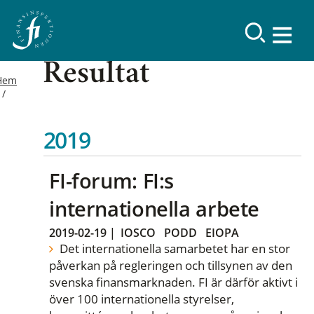
Resultat
Hem
2019
FI-forum: FI:s
internationella arbete
2019-02-19
|
IOSCO
PODD
EIOPA
Det internationella samarbetet har en stor
påverkan på regleringen och tillsynen av den
svenska finansmarknaden. FI är därför aktivt i
över 100 internationella styrelser,