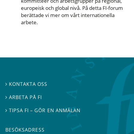
kommittéer och arbetsgrupper på regional,
europeisk och global nivå. På detta FI-forum
berättade vi mer om vårt internationella
arbete.
KONTAKTA OSS

ARBETA PÅ FI

TIPSA FI – GÖR EN ANMÄLAN

BESÖKSADRESS