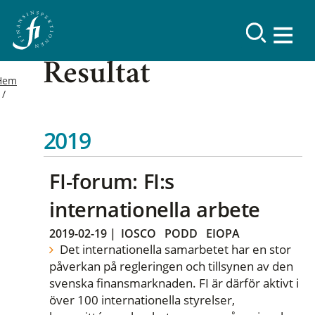
Resultat
Hem
2019
FI-forum: FI:s
internationella arbete
2019-02-19
|
IOSCO
PODD
EIOPA
Det internationella samarbetet har en stor
påverkan på regleringen och tillsynen av den
svenska finansmarknaden. FI är därför aktivt i
över 100 internationella styrelser,