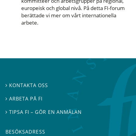
kommittéer och arbetsgrupper på regional,
europeisk och global nivå. På detta FI-forum
berättade vi mer om vårt internationella
arbete.
KONTAKTA OSS

ARBETA PÅ FI

TIPSA FI – GÖR EN ANMÄLAN

BESÖKSADRESS