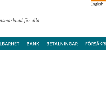
English
ansmarknad för alla
LBARHET
BANK
BETALNINGAR
FÖRSÄKR