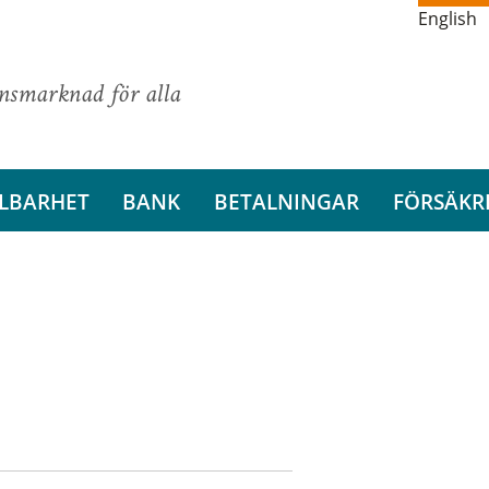
English
ansmarknad för alla
LBARHET
BANK
BETALNINGAR
FÖRSÄKR