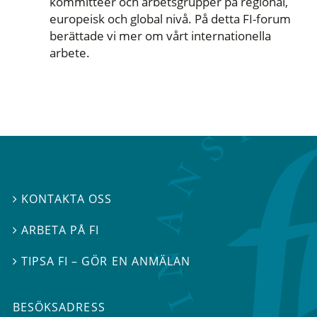
kommittéer och arbetsgrupper på regional,
europeisk och global nivå. På detta FI-forum
berättade vi mer om vårt internationella
arbete.
KONTAKTA OSS

ARBETA PÅ FI

TIPSA FI – GÖR EN ANMÄLAN

BESÖKSADRESS