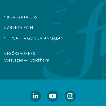
KONTAKTA OSS

ARBETA PÅ FI

TIPSA FI – GÖR EN ANMÄLAN

BESÖKSADRESS
Sveavägen 44
, Stockholm
linkedin
youtube
Instagram