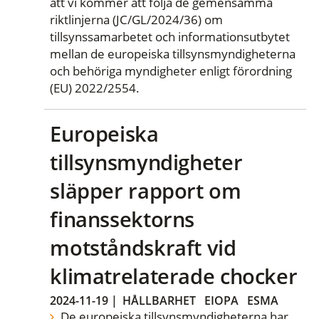
att vi kommer att följa de gemensamma
riktlinjerna (JC/GL/2024/36) om
tillsynssamarbetet och informationsutbytet
mellan de europeiska tillsynsmyndigheterna
och behöriga myndigheter enligt förordning
(EU) 2022/2554.
Europeiska
tillsynsmyndigheter
släpper rapport om
finanssektorns
motståndskraft vid
klimatrelaterade chocker
2024-11-19
|
HÅLLBARHET
EIOPA
ESMA
De europeiska tillsynsmyndigheterna har