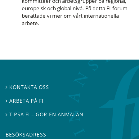
kommittéer och arbetsgrupper på regional,
europeisk och global nivå. På detta FI-forum
berättade vi mer om vårt internationella
arbete.
KONTAKTA OSS

ARBETA PÅ FI

TIPSA FI – GÖR EN ANMÄLAN

BESÖKSADRESS