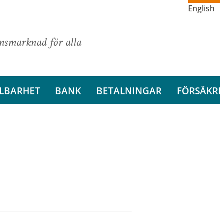
English
ansmarknad för alla
LBARHET
BANK
BETALNINGAR
FÖRSÄKR