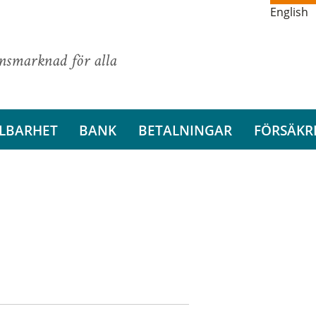
English
ansmarknad för alla
LBARHET
BANK
BETALNINGAR
FÖRSÄKR