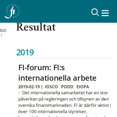
Resultat
Hem
2019
FI-forum: FI:s
internationella arbete
2019-02-19
|
IOSCO
PODD
EIOPA
Det internationella samarbetet har en stor
påverkan på regleringen och tillsynen av den
svenska finansmarknaden. FI är därför aktivt i
över 100 internationella styrelser,