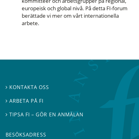
kommittéer och arbetsgrupper på regional,
europeisk och global nivå. På detta FI-forum
berättade vi mer om vårt internationella
arbete.
KONTAKTA OSS

ARBETA PÅ FI

TIPSA FI – GÖR EN ANMÄLAN

BESÖKSADRESS