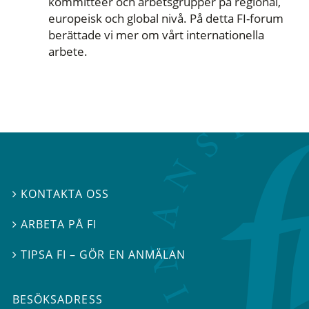
kommittéer och arbetsgrupper på regional,
europeisk och global nivå. På detta FI-forum
berättade vi mer om vårt internationella
arbete.
KONTAKTA OSS

ARBETA PÅ FI

TIPSA FI – GÖR EN ANMÄLAN

BESÖKSADRESS