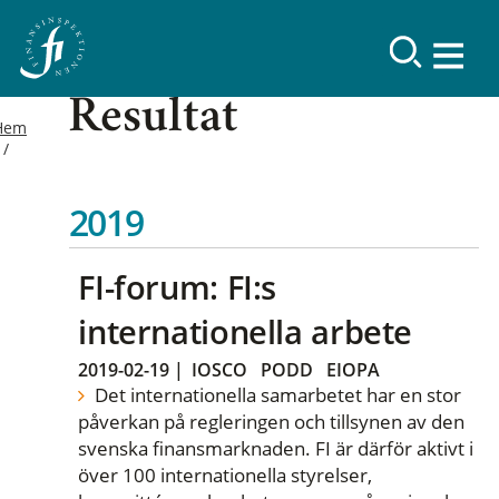
Resultat
Hem
2019
FI-forum: FI:s
internationella arbete
2019-02-19
|
IOSCO
PODD
EIOPA
Det internationella samarbetet har en stor
påverkan på regleringen och tillsynen av den
svenska finansmarknaden. FI är därför aktivt i
över 100 internationella styrelser,