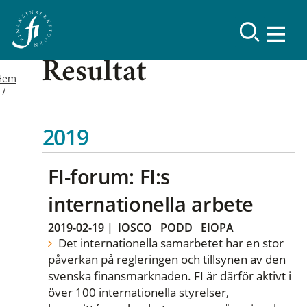
Resultat
Hem
2019
FI-forum: FI:s
internationella arbete
2019-02-19
|
IOSCO
PODD
EIOPA
Det internationella samarbetet har en stor
påverkan på regleringen och tillsynen av den
svenska finansmarknaden. FI är därför aktivt i
över 100 internationella styrelser,