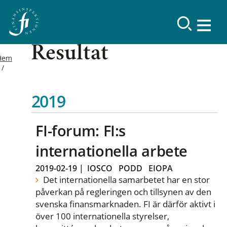
Resultat
Hem
2019
FI-forum: FI:s
internationella arbete
2019-02-19
|
IOSCO
PODD
EIOPA
Det internationella samarbetet har en stor
påverkan på regleringen och tillsynen av den
svenska finansmarknaden. FI är därför aktivt i
över 100 internationella styrelser,