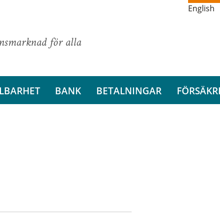
English
ansmarknad för alla
LBARHET
BANK
BETALNINGAR
FÖRSÄKR