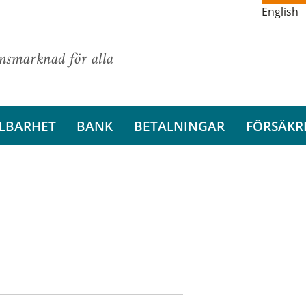
English
ansmarknad för alla
LBARHET
BANK
BETALNINGAR
FÖRSÄKR