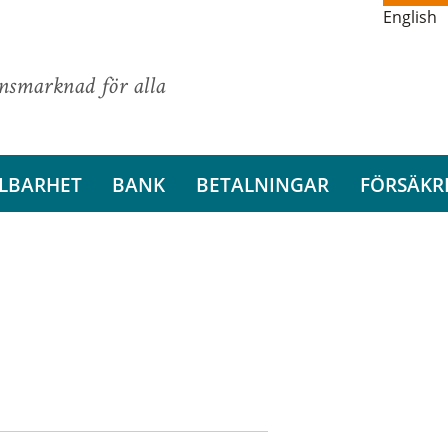
English
ansmarknad för alla
LBARHET
BANK
BETALNINGAR
FÖRSÄKR