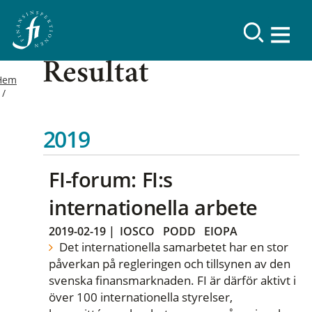
Resultat
Hem
2019
FI-forum: FI:s
internationella arbete
2019-02-19
|
IOSCO
PODD
EIOPA
Det internationella samarbetet har en stor
påverkan på regleringen och tillsynen av den
svenska finansmarknaden. FI är därför aktivt i
över 100 internationella styrelser,