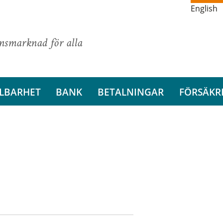
English
ansmarknad för alla
LBARHET
BANK
BETALNINGAR
FÖRSÄKR