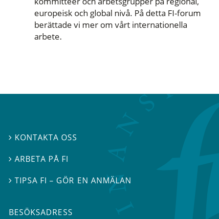
kommittéer och arbetsgrupper på regional,
europeisk och global nivå. På detta FI-forum
berättade vi mer om vårt internationella
arbete.
KONTAKTA OSS

ARBETA PÅ FI

TIPSA FI – GÖR EN ANMÄLAN

BESÖKSADRESS