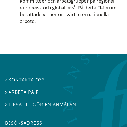
kommittéer och arbetsgrupper på regional,
europeisk och global nivå. På detta FI-forum
berättade vi mer om vårt internationella
arbete.
KONTAKTA OSS

ARBETA PÅ FI

TIPSA FI – GÖR EN ANMÄLAN

BESÖKSADRESS