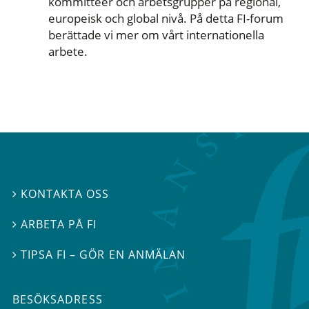
kommittéer och arbetsgrupper på regional,
europeisk och global nivå. På detta FI-forum
berättade vi mer om vårt internationella
arbete.
KONTAKTA OSS

ARBETA PÅ FI

TIPSA FI – GÖR EN ANMÄLAN

BESÖKSADRESS