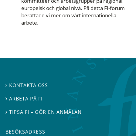
kommittéer och arbetsgrupper på regional,
europeisk och global nivå. På detta FI-forum
berättade vi mer om vårt internationella
arbete.
KONTAKTA OSS

ARBETA PÅ FI

TIPSA FI – GÖR EN ANMÄLAN

BESÖKSADRESS