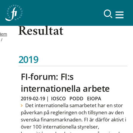
Resultat
Hem
2019
FI-forum: FI:s
internationella arbete
2019-02-19
|
IOSCO
PODD
EIOPA
Det internationella samarbetet har en stor
påverkan på regleringen och tillsynen av den
svenska finansmarknaden. FI är därför aktivt i
över 100 internationella styrelser,