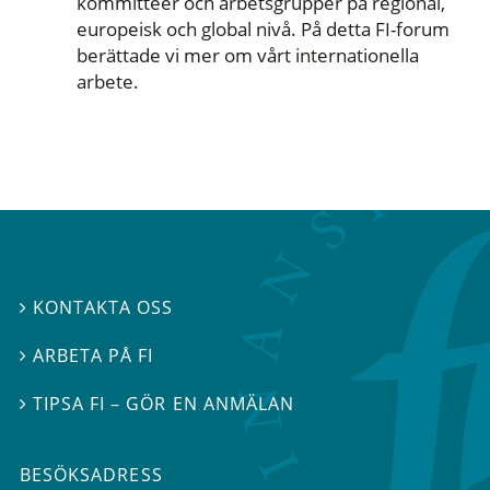
kommittéer och arbetsgrupper på regional,
europeisk och global nivå. På detta FI-forum
berättade vi mer om vårt internationella
arbete.
KONTAKTA OSS

ARBETA PÅ FI

TIPSA FI – GÖR EN ANMÄLAN

BESÖKSADRESS