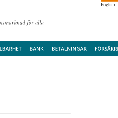
English
ansmarknad för alla
LBARHET
BANK
BETALNINGAR
FÖRSÄKR