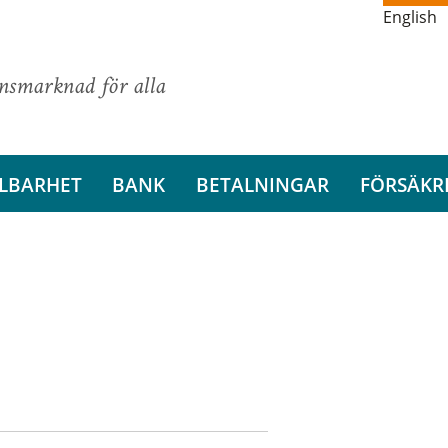
English
ansmarknad för alla
LBARHET
BANK
BETALNINGAR
FÖRSÄKR