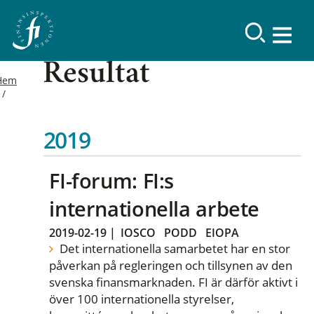
Resultat
Hem
2019
FI-forum: FI:s
internationella arbete
2019-02-19
|
IOSCO
PODD
EIOPA
Det internationella samarbetet har en stor
påverkan på regleringen och tillsynen av den
svenska finansmarknaden. FI är därför aktivt i
över 100 internationella styrelser,