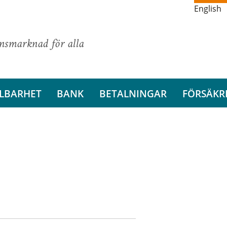
English
ansmarknad för alla
LBARHET
BANK
BETALNINGAR
FÖRSÄKR