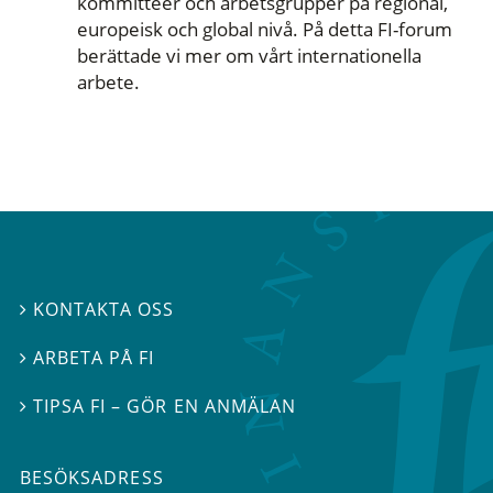
kommittéer och arbetsgrupper på regional,
europeisk och global nivå. På detta FI-forum
berättade vi mer om vårt internationella
arbete.
KONTAKTA OSS

ARBETA PÅ FI

TIPSA FI – GÖR EN ANMÄLAN

BESÖKSADRESS