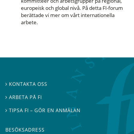
kommittéer och arbetsgrupper på regional,
europeisk och global nivå. På detta FI-forum
berättade vi mer om vårt internationella
arbete.
KONTAKTA OSS

ARBETA PÅ FI

TIPSA FI – GÖR EN ANMÄLAN

BESÖKSADRESS