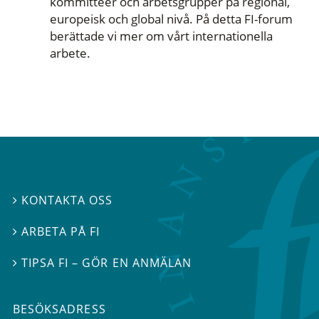
kommittéer och arbetsgrupper på regional,
europeisk och global nivå. På detta FI-forum
berättade vi mer om vårt internationella
arbete.
KONTAKTA OSS

ARBETA PÅ FI

TIPSA FI – GÖR EN ANMÄLAN

BESÖKSADRESS