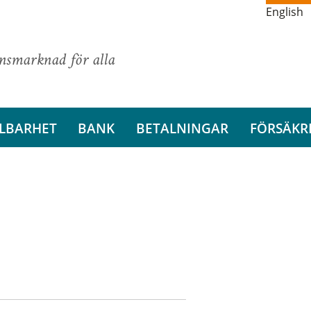
English
ansmarknad för alla
LBARHET
BANK
BETALNINGAR
FÖRSÄKR