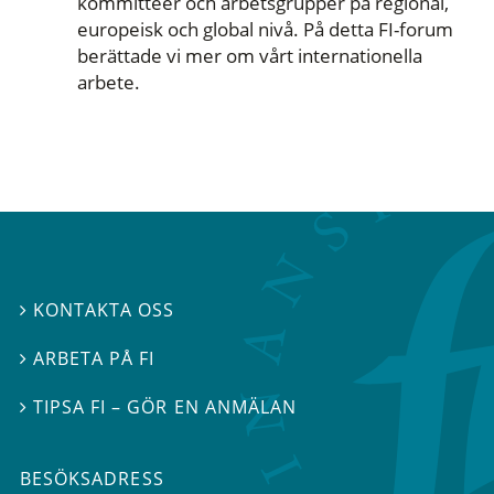
kommittéer och arbetsgrupper på regional,
europeisk och global nivå. På detta FI-forum
berättade vi mer om vårt internationella
arbete.
KONTAKTA OSS

ARBETA PÅ FI

TIPSA FI – GÖR EN ANMÄLAN

BESÖKSADRESS