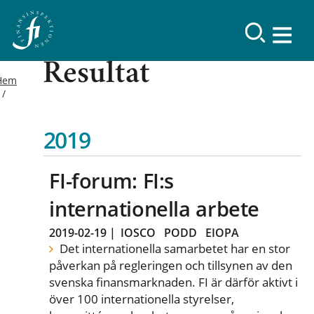
Resultat
Hem
2019
FI-forum: FI:s
internationella arbete
2019-02-19
|
IOSCO
PODD
EIOPA
Det internationella samarbetet har en stor
påverkan på regleringen och tillsynen av den
svenska finansmarknaden. FI är därför aktivt i
över 100 internationella styrelser,