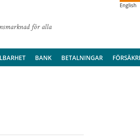
English
ansmarknad för alla
LBARHET
BANK
BETALNINGAR
FÖRSÄKR