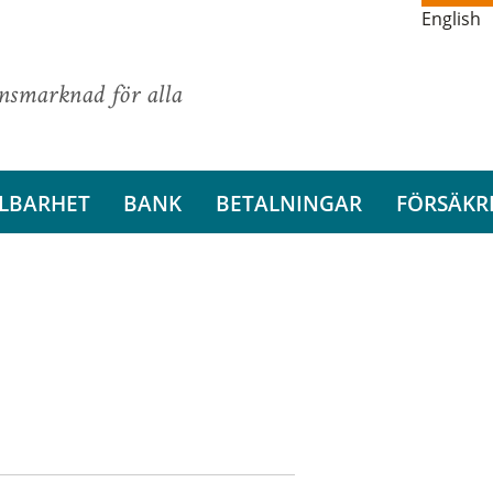
English
ansmarknad för alla
LBARHET
BANK
BETALNINGAR
FÖRSÄKR