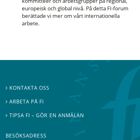
kommittéer och arbetsgrupper på regional,
europeisk och global nivå. På detta FI-forum
berättade vi mer om vårt internationella
arbete.
KONTAKTA OSS

ARBETA PÅ FI

TIPSA FI – GÖR EN ANMÄLAN

BESÖKSADRESS