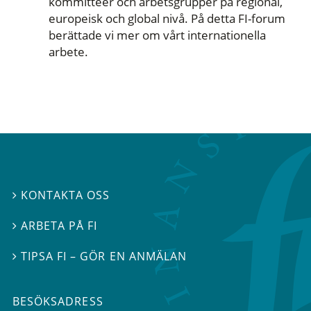
kommittéer och arbetsgrupper på regional,
europeisk och global nivå. På detta FI-forum
berättade vi mer om vårt internationella
arbete.
KONTAKTA OSS

ARBETA PÅ FI

TIPSA FI – GÖR EN ANMÄLAN

BESÖKSADRESS