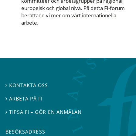
kommittéer och arbetsgrupper på regional,
europeisk och global nivå. På detta FI-forum
berättade vi mer om vårt internationella
arbete.
KONTAKTA OSS

ARBETA PÅ FI

TIPSA FI – GÖR EN ANMÄLAN

BESÖKSADRESS