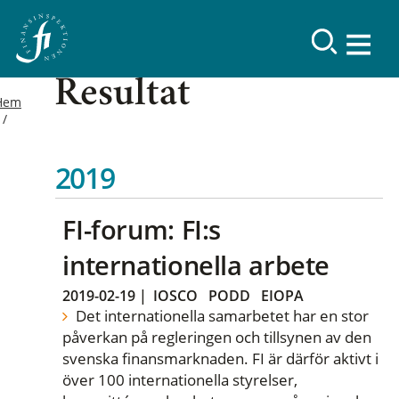
Resultat
Hem
2019
FI-forum: FI:s
internationella arbete
2019-02-19
|
IOSCO
PODD
EIOPA
Det internationella samarbetet har en stor
påverkan på regleringen och tillsynen av den
svenska finansmarknaden. FI är därför aktivt i
över 100 internationella styrelser,